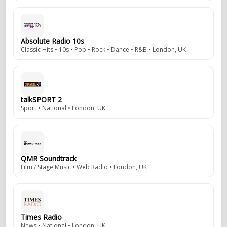
Absolute Radio 10s
Classic Hits • 10s • Pop • Rock • Dance • R&B • London, UK
talkSPORT 2
Sport • National • London, UK
QMR Soundtrack
Film / Stage Music • Web Radio • London, UK
Times Radio
News • National • London, UK